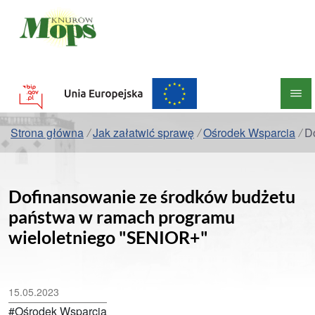
Miejski Ośrodek Pomocy Społecznej w K
BIP
me
Strona główna
/
Jak załatwić sprawę
/
Ośrodek Wsparcia
/
D
Dofinansowanie ze środków budżetu
państwa w ramach programu
wieloletniego "SENIOR+"
15.05.2023
#Ośrodek Wsparcia